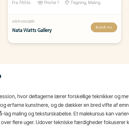
Fra
780
kr.
Pris for
1
Tegning, Maling
ARRANGØR
Book nu
Nata Watts Gallery
?
ssion, hvor deltagerne lærer forskellige teknikker og me
g erfarne kunstnere, og de dækker en bred vifte af emn
-lag maling og teksturskabelse. Et malekursus kan varier
b over flere uger. Udover tekniske færdigheder fokuserer k