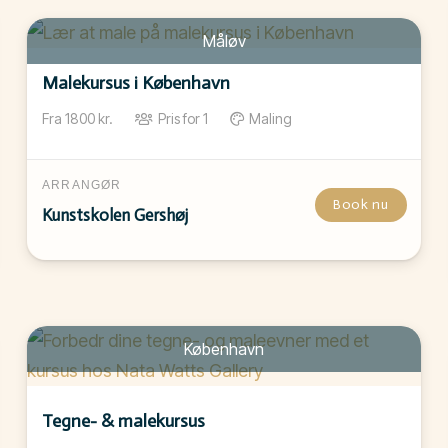
Måløv
Malekursus i København
Fra
1800
kr.
Pris for
1
Maling
ARRANGØR
Book nu
Kunstskolen Gershøj
København
Tegne- & malekursus