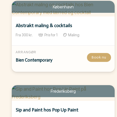
København
Abstrakt maling & cocktails
Fra
300
kr.
Pris for
1
Maling
ARRANGØR
Book nu
Bien Contemporary
Frederiksberg
Sip and Paint hos Pop Up Paint