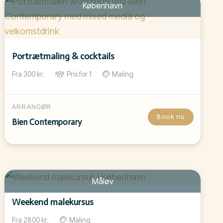
København
Portrætmaling & cocktails
Fra
300
kr.
Pris for
1
Maling
ARRANGØR
Book nu
Bien Contemporary
Måløv
Weekend malekursus
Fra
2800
kr.
Maling