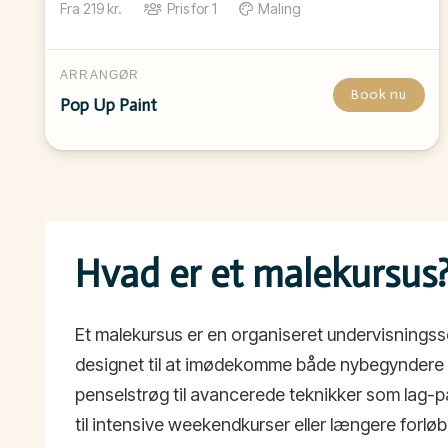
Fra
219
kr.
Pris for
1
Maling
ARRANGØR
Book nu
Pop Up Paint
Hvad er et malekursus
Et malekursus er en organiseret undervisningsse
designet til at imødekomme både nybegyndere o
penselstrøg til avancerede teknikker som lag-på
til intensive weekendkurser eller længere forlø