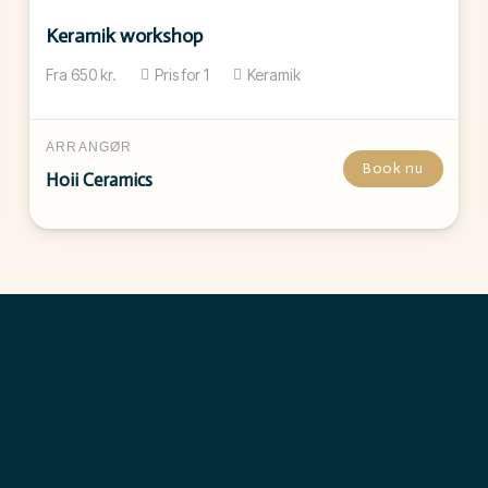
Keramik workshop
Fra
650
kr.
Pris for
1
Keramik
ARRANGØR
Book nu
Hoii Ceramics