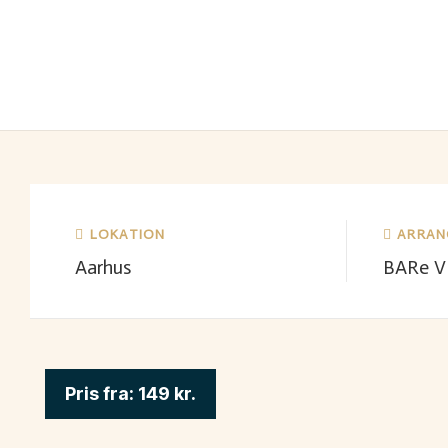
LOKATION
ARRA
Aarhus
BARe V
Pris fra:
149
kr.