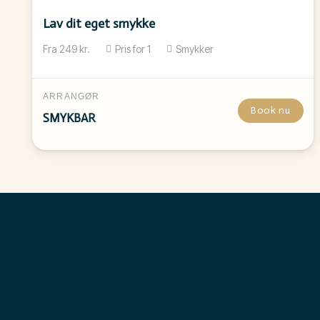
Lav dit eget smykke
Fra
249
kr.
Pris for
1
Smykker
ARRANGØR
Book nu
SMYKBAR