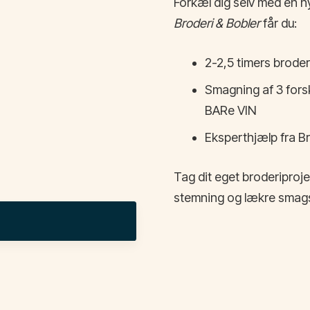
Forkæl dig selv med en hy
Broderi & Bobler
får du:
2-2,5 timers broder
Smagning af 3 fors
BARe VIN
Eksperthjælp fra Br
Tag dit eget broderiproj
stemning og lækre smags