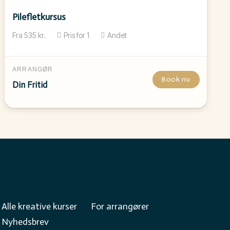
Pilefletkursus
Fra
535
kr.
Pris for
1
Andet
ARRANGØR
Book nu
Din Fritid
Alle kreative kurser
For arrangører
Nyhedsbrev