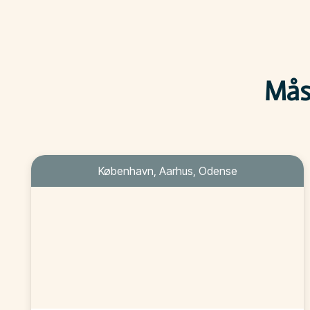
Måsk
København, Aarhus, Odense