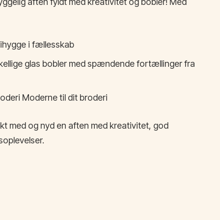
ggelig aften fyldt med kreativitet og bobler! Med
ihygge i fællesskab
kellige glas bobler med spændende fortællinger fra
oderi Moderne til dit broderi
ekt med og nyd en aften med kreativitet, god
oplevelser.