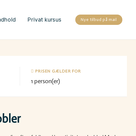
ndhold
Privat kursus
Nye tilbud på mail
PRISEN GÆLDER FOR
1
person(er)
obler