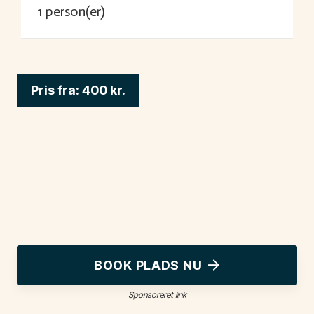
1
person(er)
Pris fra:
400
kr.
BOOK PLADS NU
Sponsoreret link