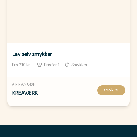
Lav selv smykker
Fra
210
kr.
Pris for
1
Smykker
ARRANGØR
Book nu
KREAVÆRK