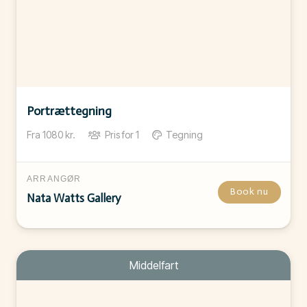
Portrættegning
Fra
1080
kr.
Pris for
1
Tegning
ARRANGØR
Book nu
Nata Watts Gallery
Middelfart