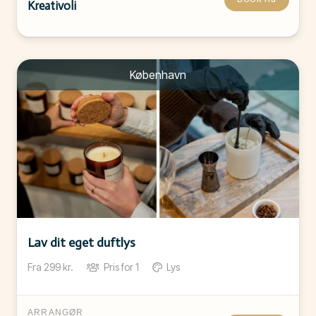
Kreativoli
København
Lav dit eget duftlys
Fra
299
kr.
Pris for
1
Lys
ARRANGØR