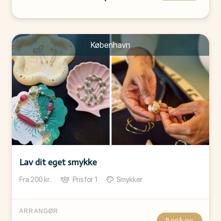
København
Lav dit eget smykke
Fra
200
kr.
Pris for
1
Smykker
ARRANGØR
Book nu