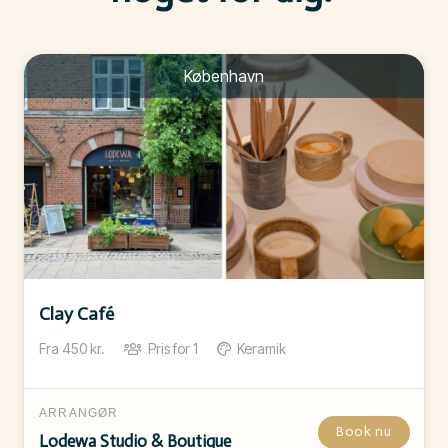
København
Clay Café
Fra
450
kr.
Pris for
1
Keramik
ARRANGØR
Book nu
Lodewa Studio & Boutique