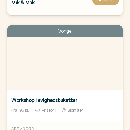
Mik & Mak
Vonge
Workshop i evighedsbuketter
Fra
195
kr.
Pris for
1
Blomster
ARRANGØR