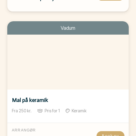
Vadum
Mal på keramik
Fra
250
kr.
Pris for
1
Keramik
ARRANGØR
Book nu