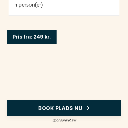
1
person(er)
Pris fra:
249
kr.
BOOK PLADS NU
Sponsoreret link