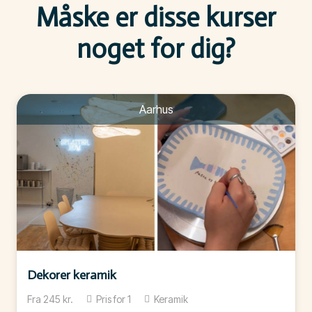
Måske er disse kurser
noget for dig?
Aarhus
Dekorer keramik
Fra
245
kr.
Pris for
1
Keramik