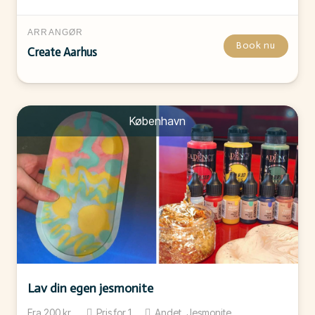
ARRANGØR
Book nu
Create Aarhus
København
Lav din egen jesmonite
Fra
200
kr.
Pris for
1
Andet, Jesmonite