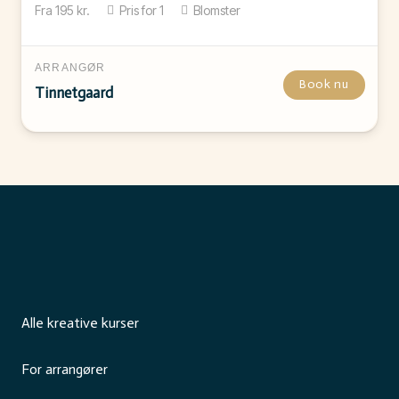
Fra
195
kr.
Pris for
1
Blomster
ARRANGØR
Book nu
Tinnetgaard
Alle kreative kurser
For arrangører