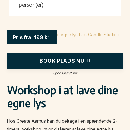
1
person(er)
Pris fra:
199
kr.
BOOK PLADS NU
Sponsoreret link
Workshop i at lave dine
egne lys
Hos
Create Aarhus
kan du deltage i en spændende 2-
timers workshop, hvor du lærer at lave dine egne lys.