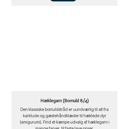
Hæklegarn (Bomuld 8/4)
Den klassiske bomuldstråd er uundværlig til alt fra
karklude og gæstehåndklæder til hæklede dyr
(amigurumi). Find et kæmpe udvalg af hæklegarn i
mange farver, til faste lave priser.