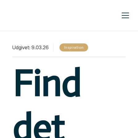
Udgivet:
9.03.26
Inspiration
Find
det