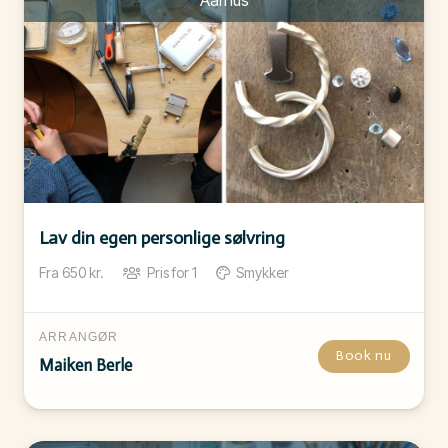
Aarhus
Lav din egen personlige sølvring
Fra
650
kr.
Pris for
1
Smykker
ARRANGØR
Book nu
Maiken Berle