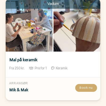
Vadum
Mal på keramik
Fra
250
kr.
Pris for
1
Keramik
ARRANGØR
Book nu
Mik & Mak