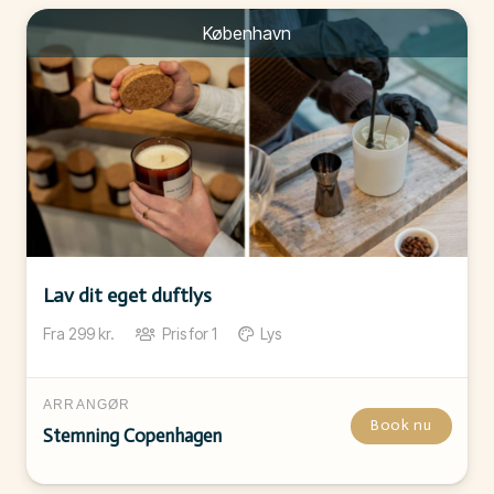
København
Lav dit eget duftlys
Fra
299
kr.
Pris for
1
Lys
ARRANGØR
Book nu
Stemning Copenhagen